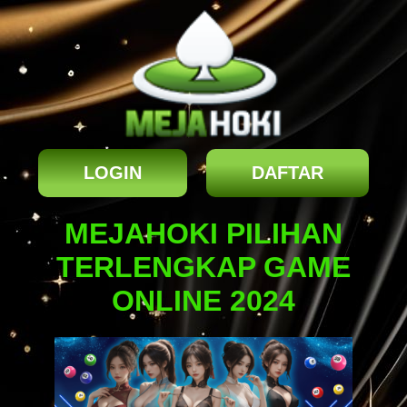
LOGIN
DAFTAR
MEJAHOKI PILIHAN
TERLENGKAP GAME
ONLINE 2024